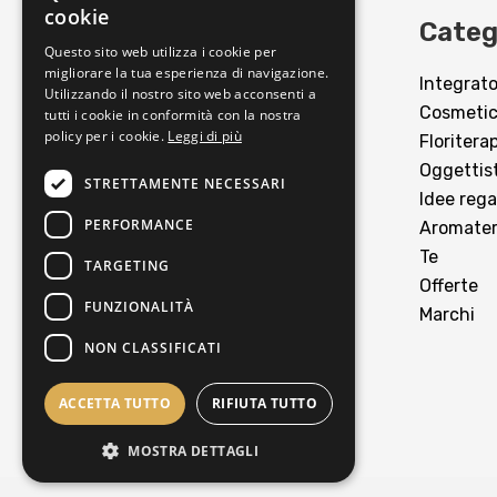
cookie
Erboristeria Lovato
Categ
Questo sito web utilizza i cookie per
migliorare la tua esperienza di navigazione.
Integrato
Via Manzoni 39, Carpi (MO)
Utilizzando il nostro sito web acconsenti a
Cosmeti
Tel:
0598677567
tutti i cookie in conformità con la nostra
policy per i cookie.
Leggi di più
Floritera
Email:
info@e-lovato.it
Oggettis
STRETTAMENTE NECESSARI
Idee rega
PERFORMANCE
Aromater
Te
TARGETING
Offerte
FUNZIONALITÀ
Marchi
NON CLASSIFICATI
ACCETTA TUTTO
RIFIUTA TUTTO
MOSTRA DETTAGLI