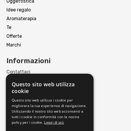
Oggettistica
Idee regalo
Aromaterapia
Te
Offerte
Marchi
Informazioni
Contattaci
Punto Vendita
Questo sito web utilizza
Privacy policy
cookie
Cookie policy
Questo sito web utilizza i cookie per
Termini e condizioni
migliorare la tua esperienza di navigazione.
Richiedi reso
Utilizzando il nostro sito web acconsenti a
tutti i cookie in conformità con la nostra
policy per i cookie.
Leggi di più
Orari di apertura