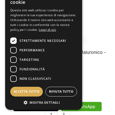
cookie
Questo sito web utilizza i cookie per
migliorare la tua esperienza di navigazione.
Utilizzando il nostro sito web acconsenti a
tutti i cookie in conformità con la nostra
policy per i cookie.
Leggi di più
STRETTAMENTE NECESSARI
PERFORMANCE
Gel Struccante Idratante Hjdrata Jaluronico -
Helan
TARGETING
14,50€
FUNZIONALITÀ
Disponibile
NON CLASSIFICATI
Scopri il prodotto
ACCETTA TUTTO
RIFIUTA TUTTO
MOSTRA DETTAGLI
​​ 0598677567
​​ WhatsApp
1
2