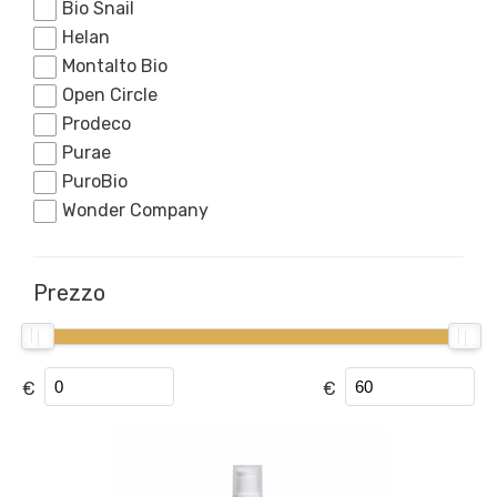
Bio Snail
Helan
Montalto Bio
Open Circle
Prodeco
Purae
PuroBio
Wonder Company
Prezzo
€
€