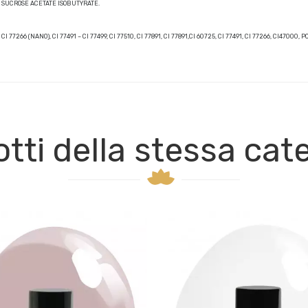
 SUCROSE ACETATE ISOBUTYRATE.
019, CI 77266 (NANO), CI 77491 – CI 77499, CI 77510, CI 77891, CI 77891,CI 60725, CI 77491, CI 77266
tti della stessa cat