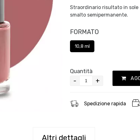
Straordinario risultato in sol
smalto semipermanente.
FORMATO
10,8 ml
Quantità
AGG
-
+
Spedizione rapida
Altri dettagli