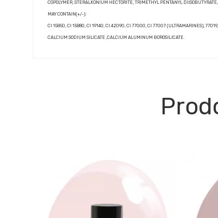
COPOLYMER, STERALKONIUM HECTORITE, TRIMETHYL PENTANYL DIISOBUTYRATE,
MAY CONTAIN(+/-):
CI 15850, CI 15880, CI 19140, CI 42090, CI 77000, CI 77007 (ULTRAMARINES), 77
CALCIUM SODIUM SILICATE ,CALCIUM ALUMINUM BOROSILICATE.
Prodo