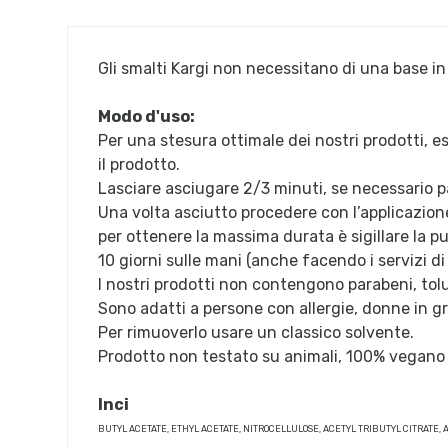
Gli smalti Kargi non necessitano di una base 
Modo d'uso:
Per una stesura ottimale dei nostri prodotti, e
il prodotto.
Lasciare asciugare 2/3 minuti, se necessario p
Una volta asciutto procedere con l’applicazione
per ottenere la massima durata è sigillare la pu
10 giorni sulle mani (anche facendo i servizi d
I nostri prodotti non contengono parabeni, to
Sono adatti a persone con allergie, donne in g
Per rimuoverlo usare un classico solvente.
Prodotto non testato su animali, 100% vegano e
Inci
BUTYL ACETATE, ETHYL ACETATE, NITROCELLULOSE, ACETYL TRIBUTYL CITRATE