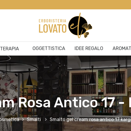
OGGETTISTICA
IDEE REGALO
AROMAT
ITERAPIA
m Rosa Antico 17 -
osmetica
Smalti
Smalto gel cream rosa antico 17 karg