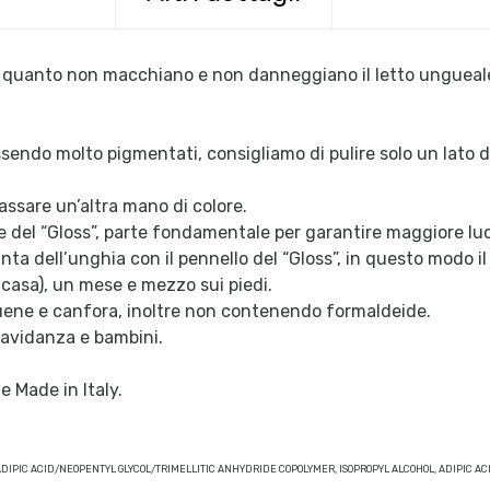
in quanto non macchiano e non danneggiano il letto unguea
ssendo molto pigmentati, consigliamo di pulire solo un lato d
assare un’altra mano di colore.
 del “
Gloss
”, parte fondamentale per garantire maggiore lu
nta dell’unghia con il pennello del “
Gloss
”, in questo modo i
i casa), un mese e mezzo sui piedi.
luene e canfora, inoltre non contenendo formaldeide.
ravidanza e bambini.
 Made in Italy.
, ADIPIC ACID/NEOPENTYL GLYCOL/TRIMELLITIC ANHYDRIDE COPOLYMER, ISOPROPYL ALCOHOL, ADIPI