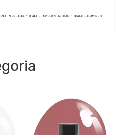
, CI47000, POLYETHYLENE TEREPHTHALATE, POLYBUTYLENE TEREPHTHALATE, ALUMINUM,
egoria