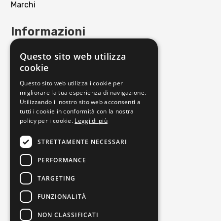
Marchi
Informazioni
Contattaci
Questo sito web utilizza
Punto Vendita
cookie
Privacy policy
Questo sito web utilizza i cookie per
Cookie policy
migliorare la tua esperienza di navigazione.
Utilizzando il nostro sito web acconsenti a
Termini e condizioni
tutti i cookie in conformità con la nostra
Richiedi reso
policy per i cookie.
Leggi di più
Orari di apertura
STRETTAMENTE NECESSARI
PERFORMANCE
Lunedì
16:00-19:30
Martedì
09:30-13:00 | 16:00-19:30
TARGETING
Mercoledì
09:30-13:00 | 16:00-19:30
FUNZIONALITÀ
Giovedì
09:30-13:00 | 16:00-19:30
NON CLASSIFICATI
Venerdì
09:30-13:00 | 16:00-19:30