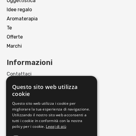
Oggettistica
Idee regalo
Aromaterapia
Te
Offerte
Marchi
Informazioni
Contattaci
Punto Vendita
Questo sito web utilizza
Privacy policy
cookie
Cookie policy
Questo sito web utilizza i cookie per
Termini e condizioni
migliorare la tua esperienza di navigazione.
Richiedi reso
Utilizzando il nostro sito web acconsenti a
tutti i cookie in conformità con la nostra
policy per i cookie.
Leggi di più
Orari di apertura