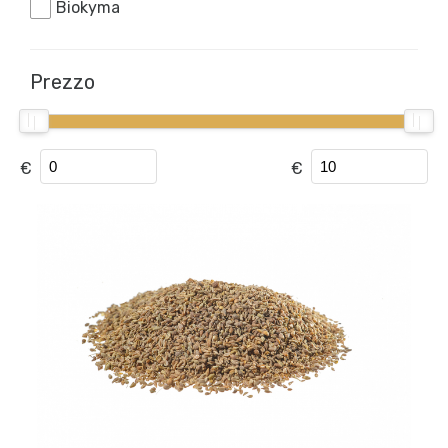
Biokyma
Prezzo
€
€