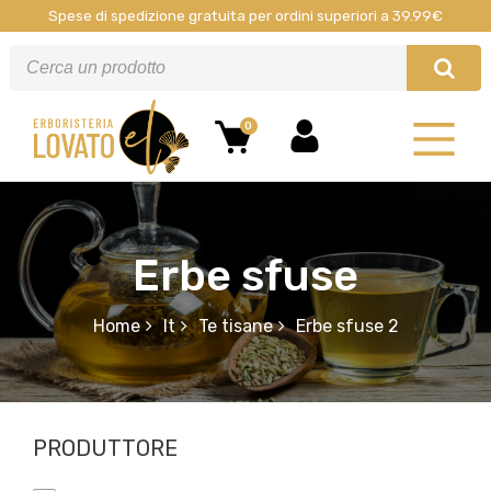
Spese di spedizione gratuita per ordini superiori a 39.99€
0
Erbe sfuse
Home
It
Te tisane
Erbe sfuse 2
PRODUTTORE