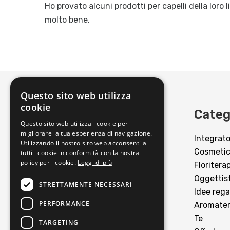
Ho provato alcuni prodotti per capelli della loro 
molto bene.
Questo sito web utilizza
cookie
Erboristeria Lovato
Categ
Questo sito web utilizza i cookie per
migliorare la tua esperienza di navigazione.
Integrato
Via Manzoni 39, Carpi (MO)
Utilizzando il nostro sito web acconsenti a
Cosmeti
Tel:
0598677567
tutti i cookie in conformità con la nostra
policy per i cookie.
Leggi di più
Floritera
Email:
info@e-lovato.it
Oggettis
STRETTAMENTE NECESSARI
Idee rega
PERFORMANCE
Aromater
Te
TARGETING