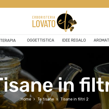
OGGETTISTICA
IDEE REGALO
AROMAT
ITERAPIA
isane in filt
Home
Te tisane
Tisane in filtri 2