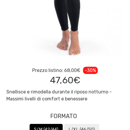
Prezzo listino:
68,00€
-30%
47,60€
Snellisce e rimodella durante il riposo notturno -
Massimi livelli di comfort e benessere
FORMATO
S/M (42/44)
L/XL (46/50)