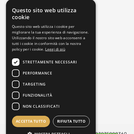
Contattaci
Questo sito web utilizza
Punto Vendita
cookie
Privacy policy
Questo sito web utilizza i cookie per
Cookie policy
migliorare la tua esperienza di navigazione.
Utilizzando il nostro sito web acconsenti a
Termini e condizioni
tutti i cookie in conformità con la nostra
Richiedi reso
policy per i cookie.
Leggi di più
Orari di apertura
STRETTAMENTE NECESSARI
PERFORMANCE
Lunedì
16:00-19:30
Martedì
09:30-13:00 | 16:00-19:30
TARGETING
Mercoledì
09:30-13:00 | 16:00-19:30
FUNZIONALITÀ
Giovedì
09:30-13:00 | 16:00-19:30
NON CLASSIFICATI
Venerdì
09:30-13:00 | 16:00-19:30
Sabato
09:30-13:00 | 16:00-19:30
ACCETTA TUTTO
RIFIUTA TUTTO