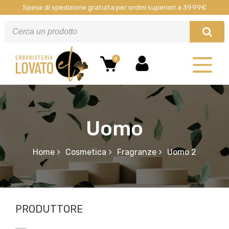
Spese di spedizione gratuita per ordini superiori a 39.99€
0
Uomo
Home
Cosmetica
Fragranze
Uomo 2
PRODUTTORE