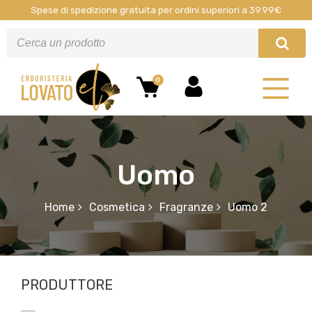
Spese di spedizione gratuita per ordini superiori a 39.99€
0
Uomo
Home
Cosmetica
Fragranze
Uomo 2
PRODUTTORE