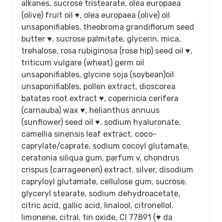
alkanes, sucrose tristearate, olea europaea
(olive) fruit oil ♥, olea europaea (olive) oil
unsaponifiables, theobroma grandiflorum seed
butter ♥, sucrose palmitate, glycerin, mica,
trehalose, rosa rubiginosa (rose hip) seed oil ♥,
triticum vulgare (wheat) germ oil
unsaponifiables, glycine soja (soybean)oil
unsaponifiables, pollen extract, dioscorea
batatas root extract ♥, copernicia cerifera
(carnauba) wax ♥, helianthus annuus
(sunflower) seed oil ♥, sodium hyaluronate,
camellia sinensis leaf extract, coco-
caprylate/caprate, sodium cocoyl glutamate,
ceratonia siliqua gum, parfum v, chondrus
crispus (carrageenen) extract, silver, disodium
capryloyl glutamate, cellulose gum, sucrose,
glyceryl stearate, sodium dehydroacetate,
citric acid, gallic acid, linalool, citronellol,
limonene, citral, tin oxide, CI 77891 (♥ da