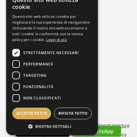
Punto Vendita
cookie
Privacy policy
Questo sito web utilizza i cookie per
Cookie policy
migliorare la tua esperienza di navigazione.
Utilizzando il nostro sito web acconsenti a
Termini e condizioni
tutti i cookie in conformità con la nostra
Richiedi reso
policy per i cookie.
Leggi di più
Orari di apertura
STRETTAMENTE NECESSARI
PERFORMANCE
Lunedì
16:00-19:30
Martedì
09:30-13:00 | 16:00-19:30
TARGETING
Mercoledì
09:30-13:00 | 16:00-19:30
FUNZIONALITÀ
Giovedì
09:30-13:00 | 16:00-19:30
NON CLASSIFICATI
Venerdì
09:30-13:00 | 16:00-19:30
Sabato
09:30-13:00 | 16:00-19:30
ACCETTA TUTTO
RIFIUTA TUTTO
Copyright © Erboristeria Lovato - P.Iva 03935900369
MOSTRA DETTAGLI
​​ 0598677567
​​ WhatsApp
- È vietata la riproduzione anche parziale -
Privacy