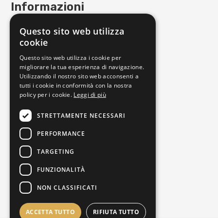
Informazioni
Contattaci
Questo sito web utilizza
Punto Vendita
cookie
Privacy policy
Questo sito web utilizza i cookie per
Cookie policy
migliorare la tua esperienza di navigazione.
Utilizzando il nostro sito web acconsenti a
Termini e condizioni
tutti i cookie in conformità con la nostra
Richiedi reso
policy per i cookie.
Leggi di più
Orari di apertura
STRETTAMENTE NECESSARI
PERFORMANCE
Lunedì
16:00-19:30
Martedì
09:30-13:00 | 16:00-19:30
TARGETING
Mercoledì
09:30-13:00 | 16:00-19:30
FUNZIONALITÀ
Giovedì
09:30-13:00 | 16:00-19:30
NON CLASSIFICATI
Venerdì
09:30-13:00 | 16:00-19:30
Sabato
09:30-13:00 | 16:00-19:30
ACCETTA TUTTO
RIFIUTA TUTTO