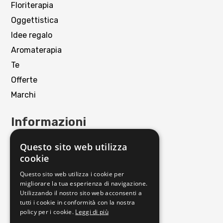
Floriterapia
Oggettistica
Idee regalo
Aromaterapia
Te
Offerte
Marchi
Informazioni
Contattaci
Questo sito web utilizza
Punto Vendita
cookie
Privacy policy
Questo sito web utilizza i cookie per
Cookie policy
migliorare la tua esperienza di navigazione.
Utilizzando il nostro sito web acconsenti a
Termini e condizioni
tutti i cookie in conformità con la nostra
Richiedi reso
policy per i cookie.
Leggi di più