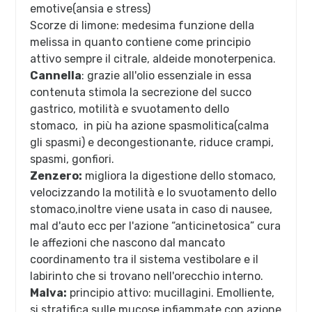
emotive(ansia e stress)
Scorze di limone: medesima funzione della
melissa in quanto contiene come principio
attivo sempre il citrale, aldeide monoterpenica.
Cannella
: grazie all'olio essenziale in essa
contenuta stimola la secrezione del succo
gastrico, motilità e svuotamento dello
stomaco, in più ha azione spasmolitica(calma
gli spasmi) e decongestionante, riduce crampi,
spasmi, gonfiori.
Zenzero:
migliora la digestione dello stomaco,
velocizzando la motilità e lo svuotamento dello
stomaco,inoltre viene usata in caso di nausee,
mal d'auto ecc per l'azione “anticinetosica” cura
le affezioni che nascono dal mancato
coordinamento tra il sistema vestibolare e il
labirinto che si trovano nell'orecchio interno.
Malva:
principio attivo: mucillagini. Emolliente,
si stratifica sulle mucose infiammate con azione