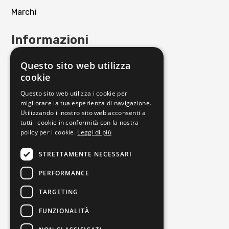
Marchi
Informazioni
Contattaci
Questo sito web utilizza
Punto Vendita
cookie
Privacy policy
Questo sito web utilizza i cookie per
Cookie policy
migliorare la tua esperienza di navigazione.
Utilizzando il nostro sito web acconsenti a
Termini e condizioni
tutti i cookie in conformità con la nostra
Richiedi reso
policy per i cookie.
Leggi di più
Orari di apertura
STRETTAMENTE NECESSARI
PERFORMANCE
Lunedì
16:00-19:30
Martedì
09:30-13:00 | 16:00-19:30
TARGETING
Mercoledì
09:30-13:00 | 16:00-19:30
FUNZIONALITÀ
Giovedì
09:30-13:00 | 16:00-19:30