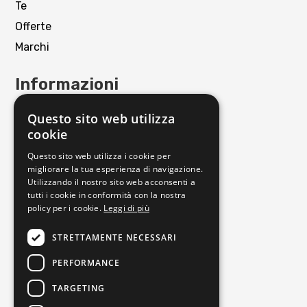
Te
Offerte
Marchi
Informazioni
Contattaci
Questo sito web utilizza
Punto Vendita
cookie
Privacy policy
Questo sito web utilizza i cookie per
Cookie policy
migliorare la tua esperienza di navigazione.
Utilizzando il nostro sito web acconsenti a
Termini e condizioni
tutti i cookie in conformità con la nostra
Richiedi reso
policy per i cookie.
Leggi di più
Orari di apertura
STRETTAMENTE NECESSARI
PERFORMANCE
Lunedì
16:00-19:30
Martedì
09:30-13:00 | 16:00-19:30
TARGETING
Mercoledì
09:30-13:00 | 16:00-19:30