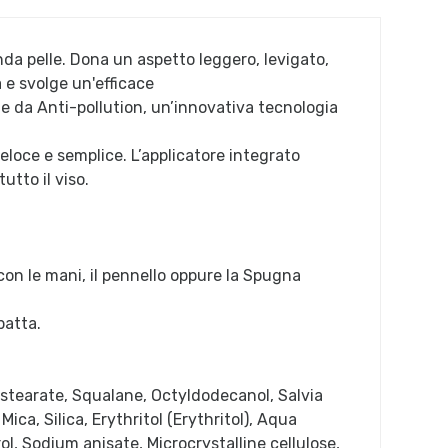
da pelle. Dona un aspetto leggero, levigato,
à e svolge un'efficace
e da Anti-pollution, un’innovativa tecnologia
 veloce e semplice. L’applicatore integrato
utto il viso.
on le mani, il pennello oppure la Spugna
patta.
 stearate, Squalane, Octyldodecanol, Salvia
ca, Silica, Erythritol (Erythritol), Aqua
ol, Sodium anisate, Microcrystalline cellulose,