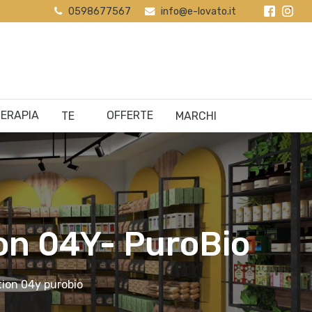
0598677567
info@e-lovato.it
0
ERAPIA
OFFERTE
TE
MARCHI
on 04Y- PuroBio
ion 04y purobio