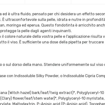
ed è ultra fluido, pensato per chi desidera un effetto secon
. È ultraconfortevole sulla pelle, idrata e nutre in profondit
rgan, moringa ed eperua. Questo fondotinta è arricchito anch
 protegge la pelle dagli agenti inquinanti.
il colore naturale della vostra pelle e l'applicazione risulta
o il viso. È sufficiente una dose della pipetta per truccare t
o o sul dorso della mano. Stendere uniformemente sul viso c
 base con Indissoluble Silky Powder, o Indissoluble Cipria Com
ana (Witch hazel) bark/leaf/twig extract)*, Polyglyceryl-10
Clary) flower/leaf/stem water)*, Polyglyceryl-10 myristate, Mi
prylate, Maltodextrin, P-Anisic acid (P-Anisic acid), Tocopher