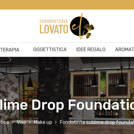
OGGETTISTICA
IDEE REGALO
AROMAT
ITERAPIA
lime Drop Foundati
tica
Viso
Make up
Fondotinta sublime drop foundat