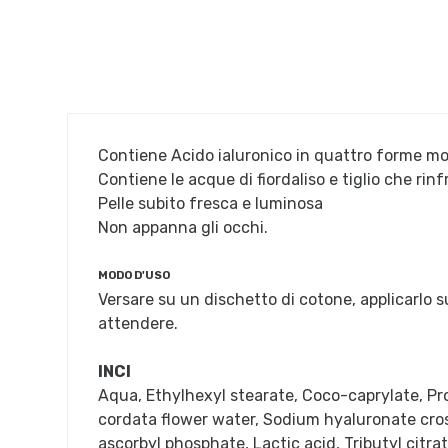
Contiene Acido ialuronico in quattro forme mole
Contiene le acque di fiordaliso e tiglio che rin
Pelle subito fresca e luminosa
Non appanna gli occhi.
MODO D'USO
Versare su un dischetto di cotone, applicarlo 
attendere.
INCI
Aqua, Ethylhexyl stearate, Coco-caprylate, Pro
cordata flower water, Sodium hyaluronate cr
ascorbyl phosphate, Lactic acid, Tributyl cit