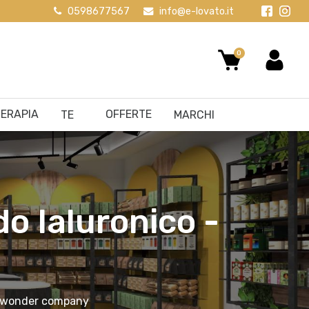
0598677567
info@e-lovato.it
0
ERAPIA
OFFERTE
TE
MARCHI
o Ialuronico -
co wonder company