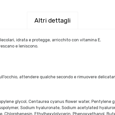
Altri dettagli
colari, idrata e protegge, arricchito con vitamina E.
frescano e leniscono.
sull'occhio, attendere qualche secondo e rimuovere delicatame
pylene glycol, Centaurea cyanus flower water, Pentylene gly
osspolymer, Sodium hyaluronate, Sodium acetylated hyalur
rate, Chlorphenesin, Ethylhexylglycerin, Phenoxyethanol, Bu