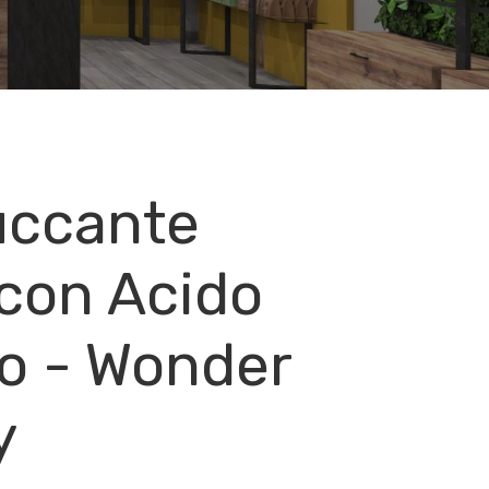
uccante
 con Acido
co - Wonder
y