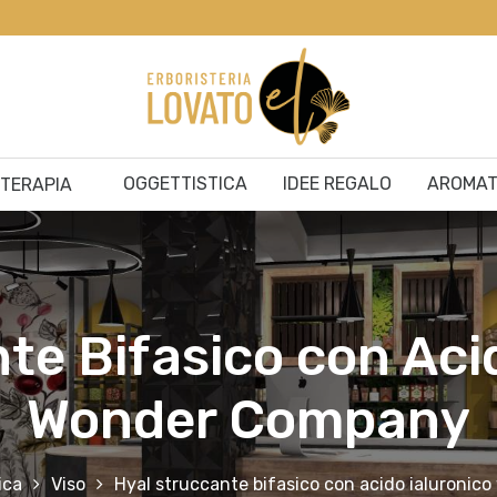
OGGETTISTICA
IDEE REGALO
AROMAT
ITERAPIA
te Bifasico con Acid
Wonder Company
ica
Viso
Hyal struccante bifasico con acido ialuroni