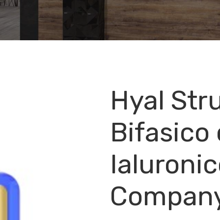
Hyal Str
Bifasico
Ialuroni
Compan