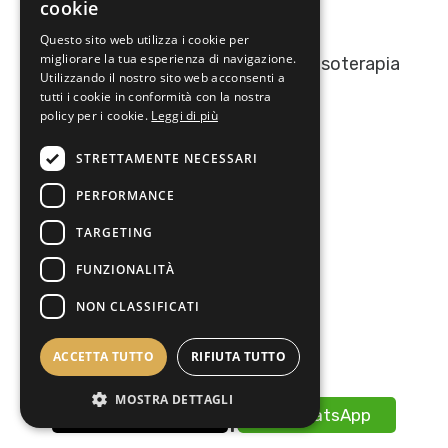
cookie
Questo sito web utilizza i cookie per
migliorare la tua esperienza di navigazione.
Olio Essenziale di Pino Mugo - Nasoterapia
Utilizzando il nostro sito web acconsenti a
11,90€
tutti i cookie in conformità con la nostra
policy per i cookie.
Leggi di più
Disponibile
STRETTAMENTE NECESSARI
Scopri il prodotto
PERFORMANCE
TARGETING
FUNZIONALITÀ
1
2
NON CLASSIFICATI
ACCETTA TUTTO
RIFIUTA TUTTO
MOSTRA DETTAGLI
Recensioni
​​ 0598677567
​​ WhatsApp