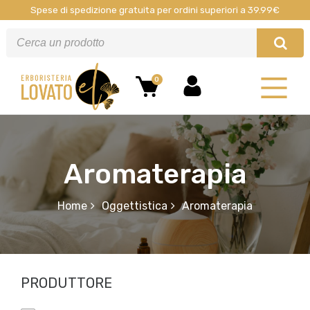
Spese di spedizione gratuita per ordini superiori a 39.99€
0
Aromaterapia
Home
Oggettistica
Aromaterapia
PRODUTTORE